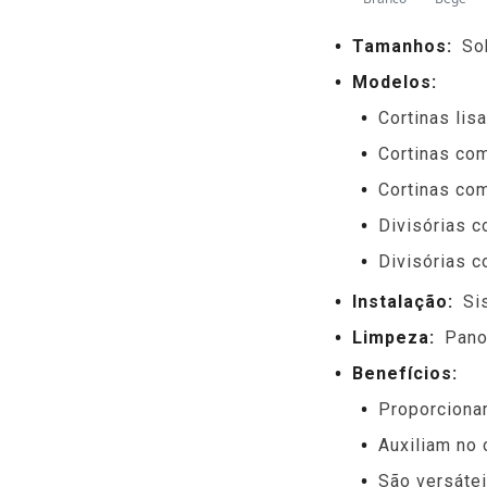
Tamanhos:
So
Modelos:
Cortinas lis
Cortinas com
Cortinas com
Divisórias 
Divisórias c
Instalação:
Si
Limpeza:
Pano
Benefícios:
Proporciona
Auxiliam no 
São versátei