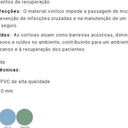
entos de recuperação.
nfecções:
O material vinílico impede a passagem de mi
prevenção de infecções cruzadas e na manutenção de um
 seguro.
ídos:
As cortinas atuam como barreiras acústicas, dimin
ons e ruídos no ambiente, contribuindo para um ambient
scanso e à recuperação dos pacientes.
uto
écnicas:
l PVC de alta qualidade
30 mm
Azul
Verde