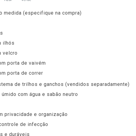
b medida (especifique na compra)
as
 ilhós
 velcro
com porta de vaivém
om porta de correr
stema de trilhos e ganchos (vendidos separadamente)
 úmido com água e sabão neutro
m privacidade e organização
controle de infecção
s e duráveis