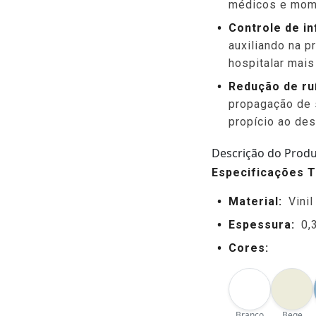
médicos e mom
Controle de i
auxiliando na 
hospitalar mais
Redução de ru
propagação de s
propício ao de
Descrição do Prod
Especificações T
Material:
Vini
Espessura:
0,
Cores:
Branco
Bege